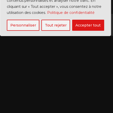
contenus personnalisés et analyser notre trafic. En
cliquant sur « Tout accepter », vous consentez à notre
utilisation des cookies.
Politique de confidentialité
Personnaliser
Tout rejeter
Accepter tout
RENENS
Villas du Mont 3 | 1020 Renens
LAUSANNE (ADMINISTRATION)
Av. Pierre-Maurice-Glayre 21 |
1004
Lausanne
+41 79 548 89 90 |
whatsapp
info@mosaics-tattoo-repair.com