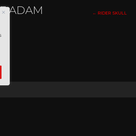
OF ADAM
←
RIDER SKULL
s
ACCUEIL
MOSAICS | CEDRIC CASSIMO
PORTFOLIOS