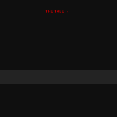
THE TREE
→
ABONNEZ-VOUS À NOTRE
NEWSLETTER
EMAIL