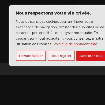
THE CREATION 
Nous respectons votre vie privée.
Nous utilisons des cookies pour améliorer votre
PORTFOLIOS
|
TATOUAGES
expérience de navigation, diffuser des publicités ou de
contenus personnalisés et analyser notre trafic. En
cliquant sur « Tout accepter », vous consentez à notre
utilisation des cookies.
Politique de confidentialité
Personnaliser
Tout rejeter
Accepter tout
RENENS