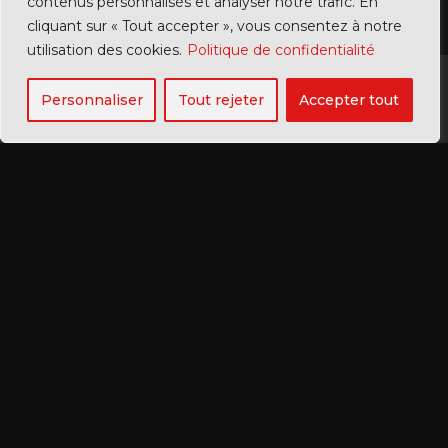
contenus personnalisés et analyser notre trafic. En
cliquant sur « Tout accepter », vous consentez à notre
utilisation des cookies.
Politique de confidentialité
Personnaliser
Tout rejeter
Accepter tout
RENENS
Villas du Mont 3 | 1020 Renens
LAUSANNE (ADMINISTRATION)
Av. Pierre-Maurice-Glayre 21 |
1004
Lausanne
+41 79 548 89 90 |
whatsapp
info@mosaics-tattoo-repair.com