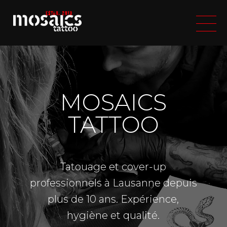
MOSAICS
TATTOO
Tatouage et cover-up
professionnels à Lausanne depuis
plus de 10 ans. Expérience,
hygiène et qualité.